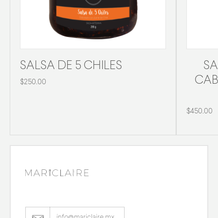
SALSA DE 5 CHILES
SA
CAB
$250.00
$450.00
info@mariclaire.mx